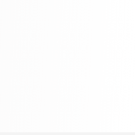
310 Books
Religion
346 Books
Santé, famille et développement personnel
864 Books
Sciences, technologie et médecine
389 Books
Société et sciences sociales
344 Books
Voyage
349 Books