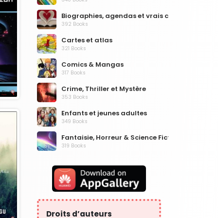
Biographies, agendas et vrais comptes
392 Books
Cartes et atlas
321 Books
Comics & Mangas
317 Books
Crime, Thriller et Mystère
353 Books
Enfants et jeunes adultes
349 Books
Fantaisie, Horreur & Science Fiction
319 Books
Fiction historique
319 Books
Humour
324 Books
Informatique, Internet et médias numériques
Droits d’auteurs