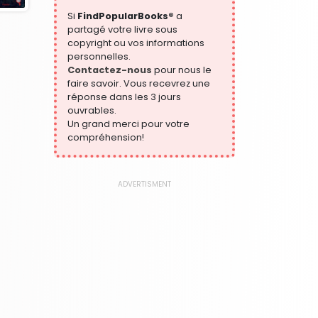
483 Books
Si
FindPopularBooks®
a
L'histoire
partagé votre livre sous
324 Books
copyright ou vos informations
personnelles.
Langue, linguistique et écriture
Contactez-nous
pour nous le
1181 Books
faire savoir. Vous recevrez une
Littérature et fiction
réponse dans les 3 jours
332 Books
ouvrables.
Un grand merci pour votre
Loi
compréhension!
361 Books
Manuels et guides d'étude
340 Books
ADVERTISMENT
Paquets scolaires
437 Books
Politique
310 Books
Préparation aux examens
460 Books
Référence