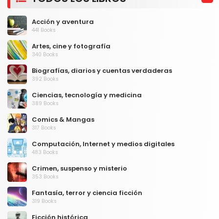
Acción y aventura
441 Books
Artes, cine y fotografía
340 Books
Biografías, diarios y cuentas verdaderas
392 Books
Ciencias, tecnología y medicina
389 Books
Comics & Mangas
317 Books
Computación, Internet y medios digitales
483 Books
Crimen, suspenso y misterio
353 Books
Fantasía, terror y ciencia ficción
319 Books
Ficción histórica