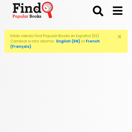
;
×
Estás viendo Find Popular Books en Español (ES).
Cambiar a otro idioma :
English (EN)
or
French
(Français)