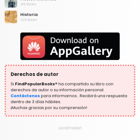
319 Books
Historia
324 Books
Humor
324 Books
Lengua, Lingüística y Escritura
1181 Books
Ley
361 Books
Derechos de autor
Libros de texto y guías de estudio
340 Books
Si
FindPopularBooks®
ha compartido su libro con
derechos de autor o su información personal.
Literatura y ficción
Contáctenos
para informarnos.. Recibirá una respuesta
332 Books
dentro de 3 días hábiles.
¡Muchas gracias por su comprensión!
Manualidades, hogar y estilo de vida
347 Books
Mapas y atlas
ADVERTISMENT
321 Books
Negocios económicos