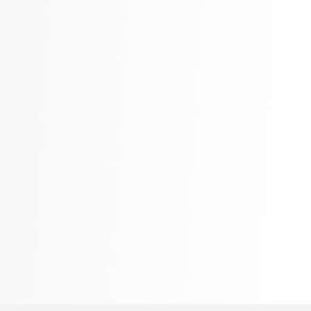
1118 Books
Niños y adultos jóvenes
349 Books
Paquetes escolares
437 Books
Política
310 Books
Preparación para el examen
460 Books
Referencia
310 Books
Religión
346 Books
Salud, Familia y Desarrollo Personal
864 Books
Sociedad y ciencias sociales
344 Books