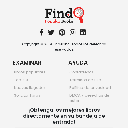
Viajar
349 Books
Copyright © 2019 Finder Inc. Todos los derechos
reservados.
EXAMINAR
AYUDA
Libros populares
Contáctenos
Top 100
Términos de uso
Nuevas llegadas
Política de privacidad
Solicitar libros
DMCA y derechos de
autor
¡Obtenga los mejores libros
directamente en su bandeja de
entrada!