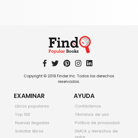
864 Books
Sociedad y ciencias sociales
344 Books
Viajar
349 Books
Copyright © 2019 Finder Inc. Todos los derechos
reservados.
EXAMINAR
AYUDA
Libros populares
Contáctenos
Top 100
Términos de uso
Nuevas llegadas
Política de privacidad
Solicitar libros
DMCA y derechos de
autor