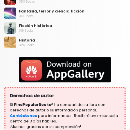
353 Books
Fantasía, terror y ciencia ficción
319 Books
Ficción histórica
319 Books
Historia
324 Books
Humor
324 Books
Lengua, Lingüística y Escritura
1181 Books
Ley
361 Books
Derechos de autor
Libros de texto y guías de estudio
340 Books
Si
FindPopularBooks®
ha compartido su libro con
derechos de autor o su información personal.
Literatura y ficción
Contáctenos
para informarnos.. Recibirá una respuesta
332 Books
dentro de 3 días hábiles.
¡Muchas gracias por su comprensión!
Manualidades, hogar y estilo de vida