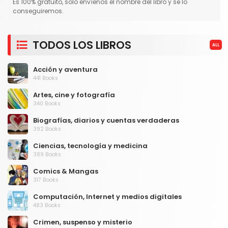
Es 100% gratuito, solo envíenos el nombre del libro y se lo
conseguiremos.
TODOS LOS LIBROS
ALL
Acción y aventura
441 Books
Artes, cine y fotografía
340 Books
Biografías, diarios y cuentas verdaderas
392 Books
Ciencias, tecnología y medicina
389 Books
Comics & Mangas
317 Books
Computación, Internet y medios digitales
483 Books
Crimen, suspenso y misterio