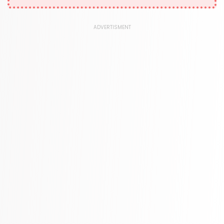
347 Books
Mapas y atlas
ADVERTISMENT
321 Books
Negocios económicos
1118 Books
Niños y adultos jóvenes
349 Books
Paquetes escolares
437 Books
Política
310 Books
Preparación para el examen
460 Books
Referencia
310 Books
Religión
346 Books
Salud, Familia y Desarrollo Personal